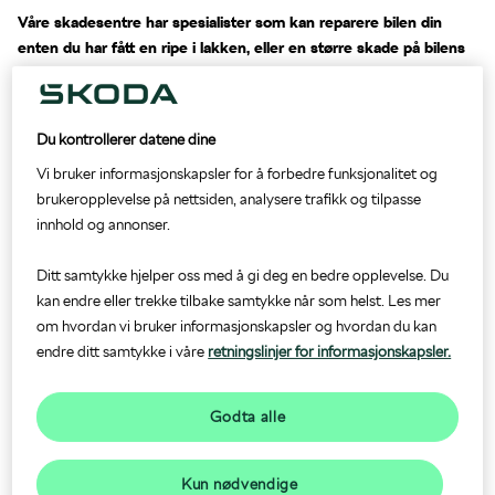
Våre skadesentre har spesialister som kan reparere bilen din
enten du har fått en ripe i lakken, eller en større skade på bilens
Prislister og brosjyrer
Originalservice 5+
Om oss
karosseri.
Vi er eksperter på opprettings- og lakkeringsarbeid på Škoda. Sender
Firmabil
Skadeverksted
du bilen til et av våre skadeverksted, kan du føle deg trygg på at du
Du kontrollerer datene dine
bevarer bilens driftssikkerhet og annenhåndsverdi. Våre skadesentre
Vi bruker informasjonskapsler for å forbedre funksjonalitet og
blir like trygg som før uhellet
garanterer at bilen din
.
Finansiering
Dekk- og hjulskift
brukeropplevelse på nettsiden, analysere trafikk og tilpasse
innhold og annonser.
Forsikring
Bilglass
Felles kundesenter
Ditt samtykke hjelper oss med å gi deg en bedre opplevelse. Du
kan endre eller trekke tilbake samtykke når som helst. Les mer
For å gjøre det enkelt for deg som kunde har nå alle Møller Bil
Garanti
EU-kontroll
om hvordan vi bruker informasjonskapsler og hvordan du kan
forhandlere i Norge fått et felles kundesenter på bilskade. Uansett hvor
endre ditt samtykke i våre
retningslinjer for informasjonskapsler.
915 04 490
i landet du er kan du ringe Møller Bil Skadesenter på
. De
Mobilitetsgaranti
vil rute deg til ditt nærmeste skadeverksted og kan se ledig
Godta alle
e-post
kapasitet. Du kan også kontakte oss per
for å bestille
skadereparasjon.
Nøkkelautomat
Kun nødvendige