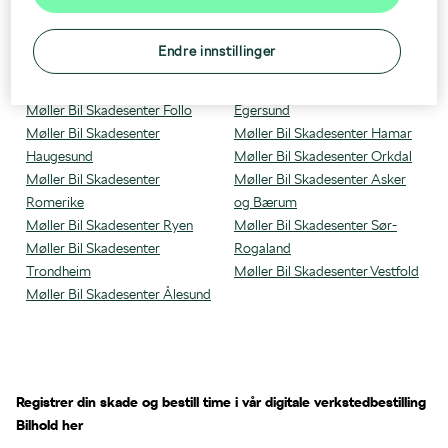
Våre verksteder
Originalservice 5+
Endre innstillinger
Møller Bil Skadesenter Bergen
Møller Bil Skadesenter
Møller Bil Skadesenter Follo
Egersund
Møller Bil Skadesenter
Møller Bil Skadesenter Hamar
Haugesund
Møller Bil Skadesenter Orkdal
Møller Bil Skadesenter
Møller Bil Skadesenter Asker
Romerike
og Bærum
Møller Bil Skadesenter Ryen
Møller Bil Skadesenter Sør-
Møller Bil Skadesenter
Rogaland
Trondheim
Møller Bil Skadesenter Vestfold
Møller Bil Skadesenter Ålesund
Registrer din skade og bestill time i vår digitale verkstedbestilling
Bilhold her