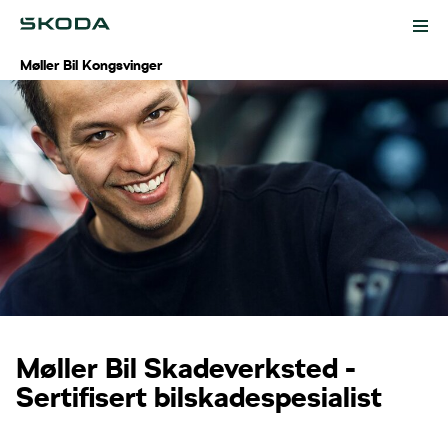
Møller Bil Kongsvinger
Kampanjer
Biler
Modeller
Tilbehør
Bruktbil
Service og verksted
Møller Bil Skadeverksted -
Lagerbiler
Digital verkstedbestilling
Kontakt
Sertifisert bilskadespesialist
Bestill prøvekjøring
Service
Ansatte