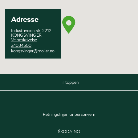
Adresse
Industriveien 55, 2212
KONGSVINGER
Veibeskrivelse
24034500
kongsvinger@moller.no
Til toppen
Salg
Mandag - Fredag
08:00 - 16:00
Retningslinjer for personvern
Lørdag
10:00 - 14:00
ŠKODA.NO
Delelager